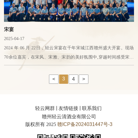
宋宴
2025-04-17
2024 年 06 月 22日，轻云宋宴在千年宋城江西赣州盛大开宴。现场
70余位嘉宾，在宋风、宋雅、宋韵的美好氛围中,穿越时间感受宋人
风雅，共同品味跨越千年的时空之酿。本次轻云宋宴活动从宋代《西
园雅集
3
<
4
>
|
|
轻云网群
友情链接
联系我们
赣州轻云清酒业有限公司
版权所有 2025
赣ICP备2024031447号-3